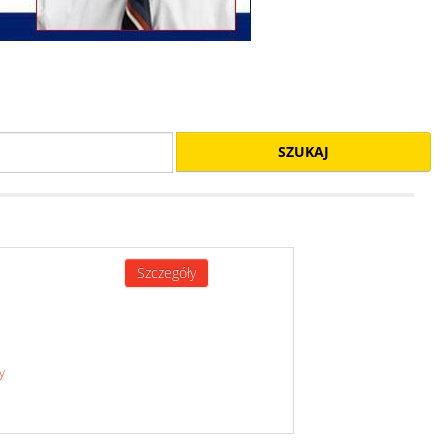
SZUKAJ
Szczegóły
y