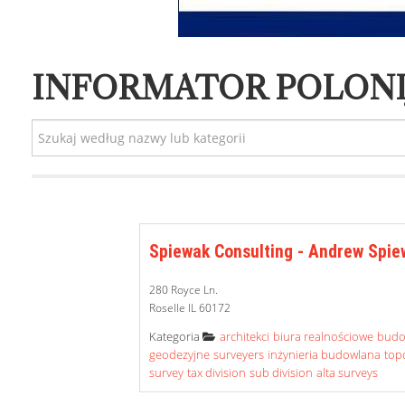
INFORMATOR POLONI
Spiewak Consulting - Andrew Spiew
280 Royce Ln.
Roselle IL 60172
Category
Kategoria
architekci
biura realnościowe
bud
geodezyjne
surveyers
inżynieria budowlana
top
survey
tax division
sub division
alta surveys