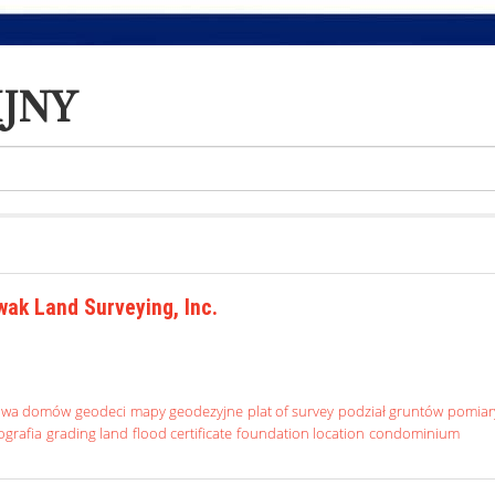
JNY
ak Land Surveying, Inc.
owa domów
geodeci
mapy geodezyjne
plat of survey
podział gruntów
pomiar
ografia
grading land
flood certificate
foundation location
condominium