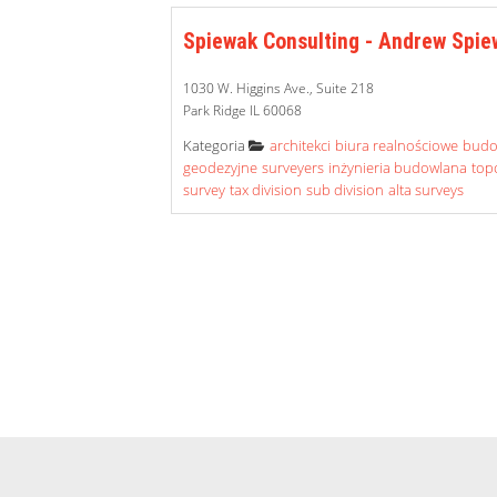
Spiewak Consulting - Andrew Spiew
1030 W. Higgins Ave., Suite 218
Park Ridge IL 60068
Category
Kategoria
architekci
biura realnościowe
bud
geodezyjne
surveyers
inżynieria budowlana
top
survey
tax division
sub division
alta surveys