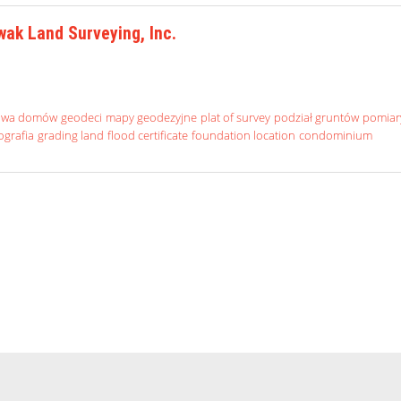
ak Land Surveying, Inc.
owa domów
geodeci
mapy geodezyjne
plat of survey
podział gruntów
pomiar
ografia
grading land
flood certificate
foundation location
condominium