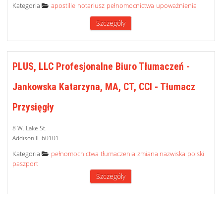
Category
Kategoria
apostille
notariusz
pełnomocnictwa
upoważnienia
Szczegóły
PLUS, LLC Profesjonalne Biuro Tłumaczeń -
Jankowska Katarzyna, MA, CT, CCI - Tłumacz
Przysięgły
8 W. Lake St.
Addison IL 60101
Category
Kategoria
pełnomocnictwa
tłumaczenia
zmiana nazwiska
polski
paszport
Szczegóły