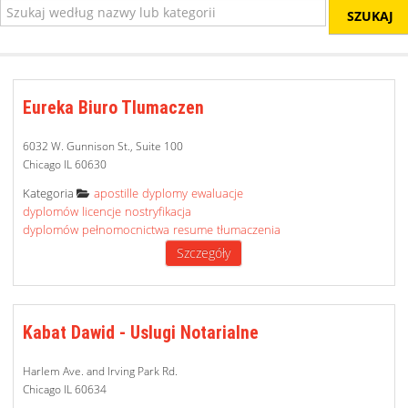
SZUKAJ
Eureka Biuro Tlumaczen
6032 W. Gunnison St., Suite 100
Chicago IL 60630
Category
Kategoria
apostille
dyplomy
ewaluacje
dyplomów
licencje
nostryfikacja
dyplomów
pełnomocnictwa
resume
tłumaczenia
Szczegóły
Kabat Dawid - Uslugi Notarialne
Harlem Ave. and Irving Park Rd.
Chicago IL 60634