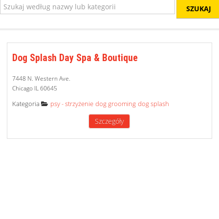
SZUKAJ
Dog Splash Day Spa & Boutique
7448 N. Western Ave.
Chicago IL 60645
Category
Kategoria
psy - strzyżenie
dog grooming
dog splash
Szczegóły